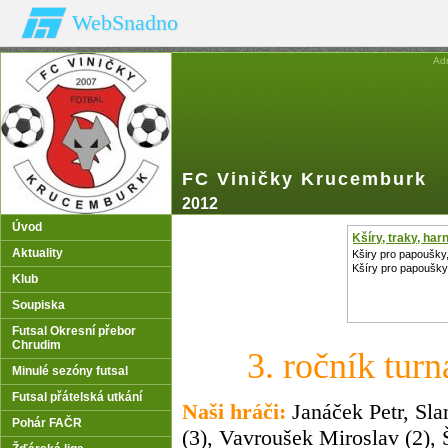
WebSnadno
Ad
FC Viničky Krucemburk
2012
Úvod
Kšíry, traky, ha
Aktuality
Kširy pro papoušky
Kšíry pro papoušky,
Klub
Soupiska
Futsal Okresní přebor
Chrudim
3. ročník tur
Minulé sezóny futsal
Futsal přátelská utkání
Naši hráči:
Janáček Petr,
Sla
Pohár FAČR
(3), Vavroušek
Miroslav (2), 