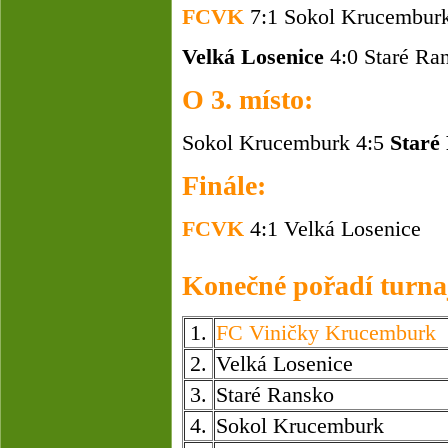
FCVK
7:1 Sokol Krucembur
Velká Losenice
4:0 Staré Ra
O 3. místo:
Sokol Krucemburk 4:5
Staré
Finále:
FCVK
4:1
Velká Losenice
Konečné pořadí turna
1.
FC Viničky Krucemburk
2.
Velká Losenice
3.
Staré Ransko
4.
Sokol Krucemburk