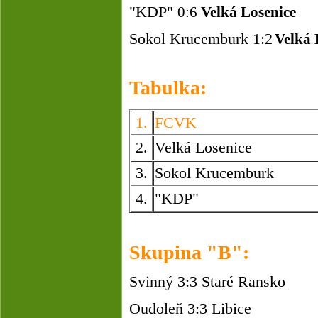
"KDP"
0:6
Velká Losenice
Sokol Krucemburk 1:2
Velká 
Tabulka:
1.
FCVK
2.
Velká Losenice
3.
Sokol Krucemburk
4.
"KDP"
Skupina "B":
Svinný 3:3 Staré Ransko
Oudoleň 3:3 Libice