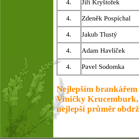
4.
Jiří Kryštofek
4.
Zdeněk Pospíchal
4.
Jakub Tlustý
4.
Adam Havlíček
4.
Pavel Sodomka
Nejlepším brankářem 
Viničky Krucemburk, k
nejlepší průměr obdrž