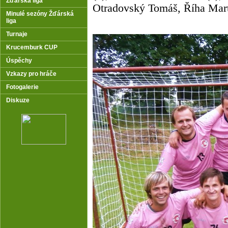
Žďárská liga
Otradovský Tomáš, Říha Mart
Minulé sezóny Žďárská
liga
Turnaje
Krucemburk CUP
Úspěchy
Vzkazy pro hráče
Fotogalerie
Diskuze