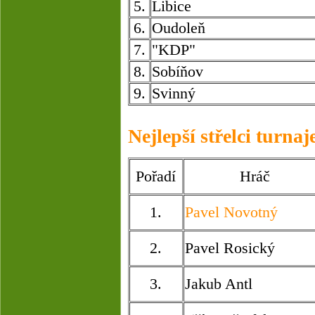
5.
Libice
6.
Oudoleň
7.
"KDP"
8.
Sobíňov
9.
Svinný
Nejlepší střelci turnaj
Pořadí
Hráč
1.
Pavel Novotný
2.
Pavel Rosický
3.
Jakub Antl