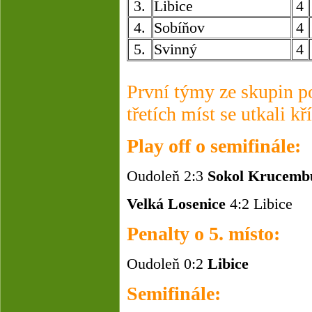
3.
Libice
4
4.
Sobíňov
4
5.
Svinný
4
První týmy ze skupin p
třetích míst se utkali 
Play off o semifinále:
Oudoleň 2:3
Sokol Krucemb
Velká Losenice
4:2 Libice
Penalty o 5. místo:
Oudoleň 0:2
Libice
Semifinále: