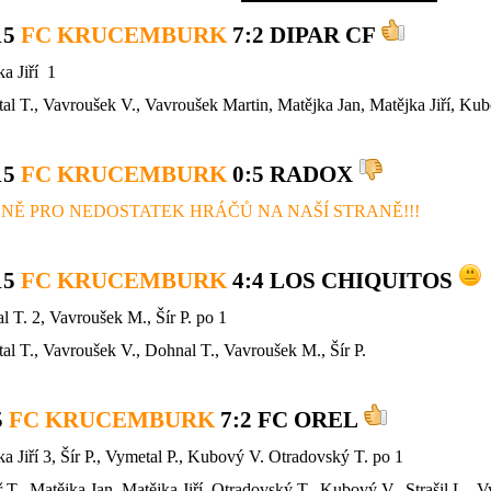
15
FC KRUCEMBURK
7
:2 DIPAR CF
a Jiří 1
al T.,
Vavroušek V., Vavroušek Martin, Matějka Jan, Matějka Jiří,
Kub
15
FC KRUCEMBURK
0
:5 RADOX
Ě PRO NEDOSTATEK HRÁČŮ NA NAŠÍ STRANĚ!!!
15
FC KRUCEMBURK
4
:4 LOS CHIQUITOS
 T. 2, Vavroušek M., Šír P. po 1
l T., Vavroušek V., Dohnal T., Vavroušek M., Šír P.
5
FC KRUCEMBURK
7
:2 FC OREL
a Jiří 3, Šír P., Vymetal P., Kubový V. Otradovský T. po 1
 T.,
Matějka Jan, Matějka Jiří,
Otradovský T., Kubový V., Strašil L., Vy