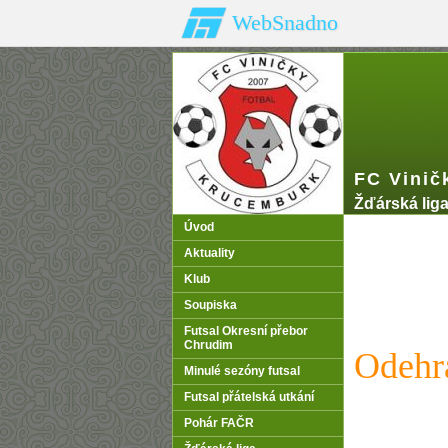
WebSnadno
FC Vinič
Žďárská lig
Úvod
Aktuality
Klub
Soupiska
Futsal Okresní přebor
Chrudim
Odehr
Minulé sezóny futsal
Futsal přátelská utkání
Pohár FAČR