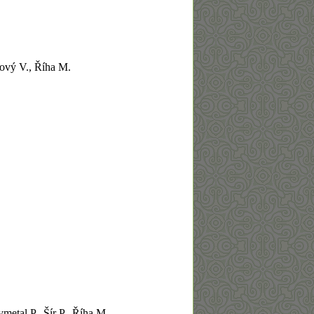
ový V.,
Říha M.
metal P., Šír P.,
Říha M.