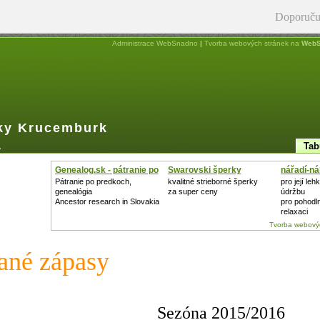
Doporuču
Administrace WebSnadno
|
Tvorba webových stránek na
WebS
ky Krucemburk
a
Tab
Genealog.sk - pátranie po
Swarovski šperky
nářadí-ná
zahradu
Pátranie po predkoch,
kvalitné strieborné šperky
pro její le
genealógia
za super ceny
údržbu
Ancestor research in Slovakia
pro pohodl
relaxaci
Tvorba webovýc
ané zápasy
Sezóna 2015/2016