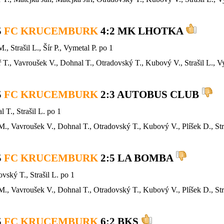
5
FC KRUCEMBURK
4
:2 MK LHOTKA
., Strašil L., Šír P., Vymetal P. po 1
 T.,
Vavroušek V., Dohnal T.,
Otradovský T., Kubový V., Strašil L., Vy
5
FC KRUCEMBURK
2
:3 AUTOBUS CLUB
 T., Strašil L. po 1
M., Vavroušek V., Dohnal T.,
Otradovský T., Kubový V., Plíšek D., Str
5
FC KRUCEMBURK
2
:5 LA BOMBA
vský T., Strašil L. po 1
M., Vavroušek V., Dohnal T.,
Otradovský T., Kubový V., Plíšek D., Str
5
FC KRUCEMBURK
6
:2 BKS