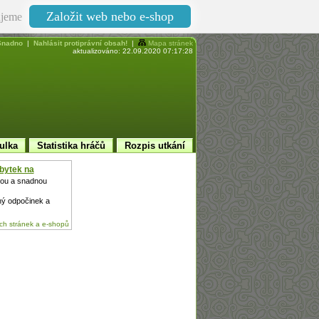
Založit web nebo e-shop
jeme
nadno
|
Nahlásit protiprávní obsah!
|
Mapa stránek
aktualizováno: 22.09.2020 07:17:28
ulka
Statistika hráčů
Rozpis utkání
bytek na
hkou a snadnou
ný odpočinek a
h stránek a e-shopů