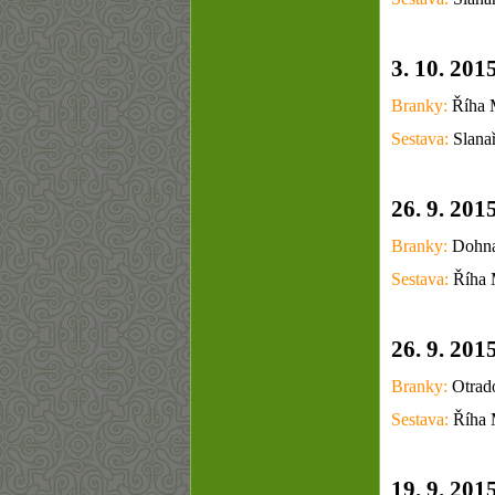
3. 10. 201
Branky:
Říha M
Sestava:
Slanař
26. 9. 201
Branky:
Dohnal
Sestava:
Říha 
26. 9. 201
Branky:
Otrado
Sestava:
Říha 
19. 9. 201