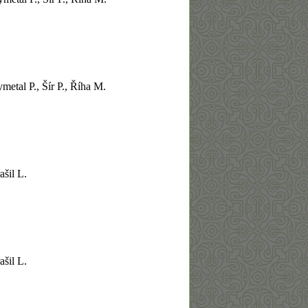
metal P., Šír P.,
Říha M.
ašil L.
ašil L.