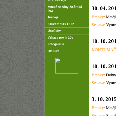
Žďárská liga
Minulé sezóny Žďárská
30. 04. 20
liga
Branky:
Matějk
Turnaje
Krucemburk CUP
Sestava:
Vymet
Úspěchy
Vzkazy pro hráče
10. 10. 20
Fotogalerie
KONTUMAČN
Diskuze
10. 10. 20
Branky:
Dohnal
Sestava:
Vymeta
3. 10. 201
Branky:
Matějk
Sestava:
Slanař