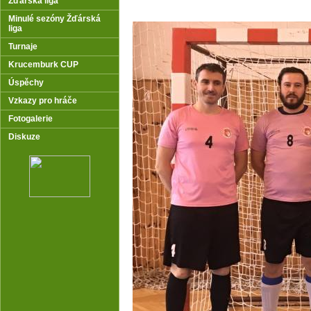
Žďárská liga
Minulé sezóny Žďárská
liga
Turnaje
Krucemburk CUP
Úspěchy
Vzkazy pro hráče
Fotogalerie
Diskuze