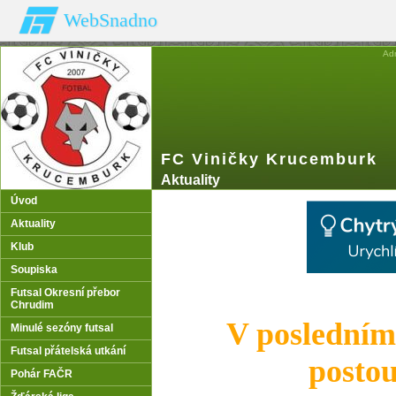
WebSnadno
Ad
FC Viničky Krucemburk
Aktuality
Úvod
Aktuality
Klub
Soupiska
Futsal Okresní přebor
Chrudim
V posledním
Minulé sezóny futsal
Futsal přátelská utkání
postou
Pohár FAČR