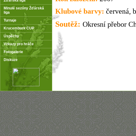
Žďárská liga
Minulé sezóny Žďárská
Klubové barvy:
červená, b
liga
Turnaje
Soutěž:
Okresní přebor C
Krucemburk CUP
Úspěchy
Vzkazy pro hráče
Fotogalerie
Diskuze