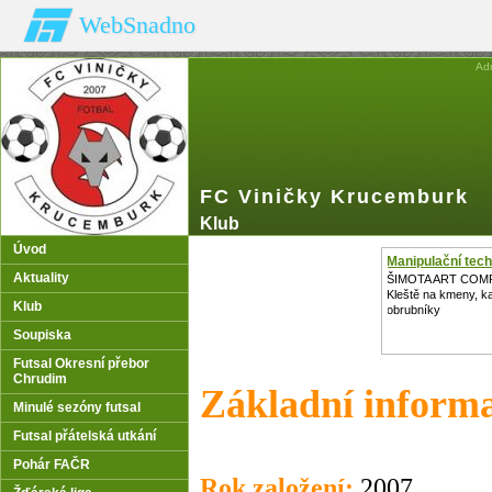
WebSnadno
Ad
FC Viničky Krucemburk
Klub
Úvod
Manipulační tec
Aktuality
ŠIMOTA ART COM
Kleště na kmeny, k
Klub
obrubníky
Soupiska
Futsal Okresní přebor
Chrudim
Základní inform
Minulé sezóny futsal
Futsal přátelská utkání
Pohár FAČR
Rok založení:
2007