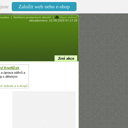
Založit web nebo e-shop
jeme
nadno
|
Nahlásit protiprávní obsah!
|
Mapa stránek
aktualizováno: 22.09.2020 07:17:28
Jiné akce
ví Knoflíček
a a úprava oděvů a
op s dětským
h stránek a e-shopů