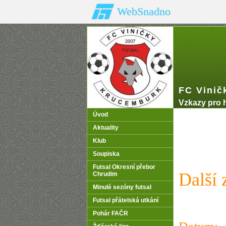
WebSnadno
FC Vinič
Vzkazy pro 
Úvod
Aktuality
Klub
Soupiska
Futsal Okresní přebor
Další 
Chrudim
Minulé sezóny futsal
Futsal přátelská utkání
Pohár FAČR