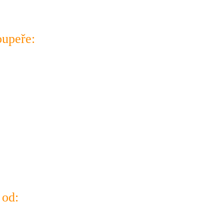
oupeře
:
 od: