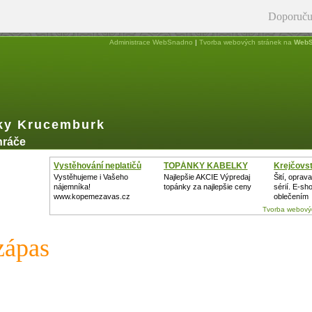
Doporuču
Administrace WebSnadno
|
Tvorba webových stránek na
WebS
ky Krucemburk
hráče
Vystěhování neplatičů
TOPÁNKY KABELKY
Krejčovst
Vystěhujeme i Vašeho
Najlepšie AKCIE Výpredaj
Šití, oprav
nájemníka!
topánky za najlepšie ceny
sérií. E-sh
www.kopemezavas.cz
oblečením
Tvorba webovýc
zápas