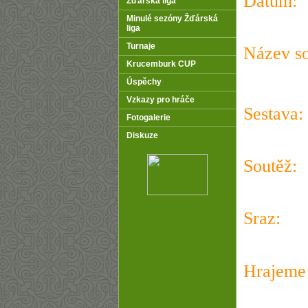
Datum
:
Žďárská liga
Minulé sezóny Žďárská
liga
Turnaje
Název s
Krucemburk CUP
Úspěchy
Vzkazy pro hráče
Sestava:
Fotogalerie
Diskuze
Soutěž:
Sraz:
Hrajeme