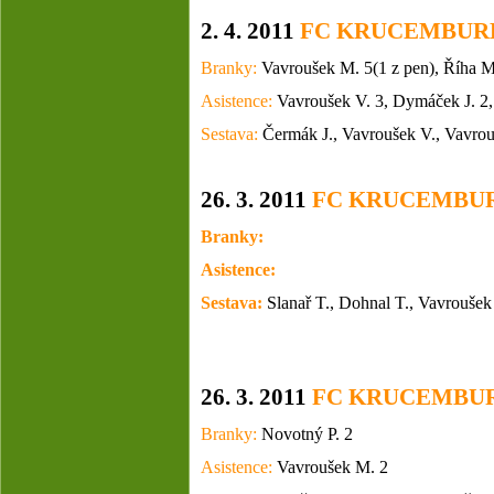
2. 4. 2011
FC KRUCEMBUR
Branky:
Vavroušek M. 5(1 z pen), Říha M
Asistence:
Vavroušek V. 3, Dymáček J. 2,
Sestava:
Čermák J., Vavroušek V.,
Vavrou
26. 3. 2011
FC KRUCEMBU
Branky:
Asistence:
Sestava:
Slanař T., Dohnal T., Vavroušek
26. 3. 2011
FC KRUCEMBU
Branky:
Novotný P. 2
Asistence:
Vavroušek M
. 2