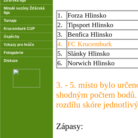
Žďárská liga
Minulé sezóny Žďárská
liga
1.
Forza Hlinsko
Turnaje
2.
Tipsport Hlinsko
Krucemburk CUP
3.
Benfica Hlinsko
Úspěchy
4.
FC Krucemburk
Vzkazy pro hráče
5.
Slánky Hlinsko
Fotogalerie
Diskuze
6.
Norwich Hlinsko
3. - 5. místo bylo urče
shodným počtem bodů. O
rozdílu skóre jednotliv
Zápasy: