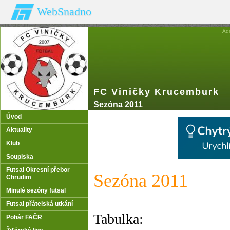
WebSnadno
Ad
FC Viničky Krucemburk
Sezóna 2011
Úvod
Aktuality
Klub
Soupiska
Futsal Okresní přebor
Sezóna 2011
Chrudim
Minulé sezóny futsal
Futsal přátelská utkání
Tabulka:
Pohár FAČR