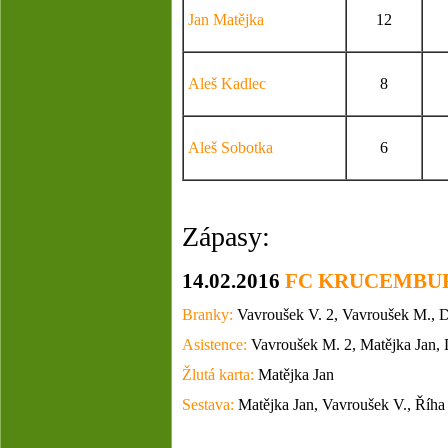
Jan
Mat
ějka
12
Aleš Kadlec
8
Ale
š
Sobotka
6
Zápasy:
14.02.2016
FC KRUCEMBU
Branky:
Vavroušek V. 2, Vavroušek M., 
Asistence:
Vavroušek M. 2,
Matějka Jan,
Žlutá karta:
Matějka Jan
Sestava:
Matějka Jan, Vavroušek V., Říha