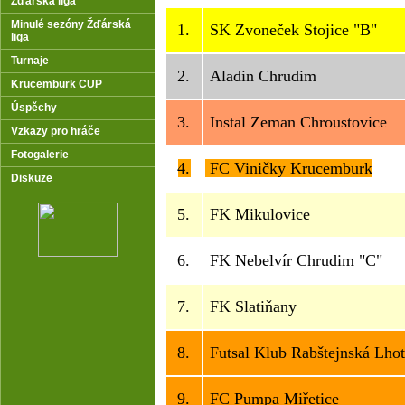
Žďárská liga
Minulé sezóny Žďárská
1.
SK Zvoneček Stojice "B"
liga
Turnaje
2.
Aladin Chrudim
Krucemburk CUP
Úspěchy
3.
Instal Zeman Chroustovice
Vzkazy pro hráče
Fotogalerie
4.
FC Viničky Krucemburk
Diskuze
5.
FK Mikulovice
6.
FK Nebelvír Chrudim "C"
7.
FK Slatiňany
8.
Futsal Klub Rabštejnská Lho
9.
FC Pumpa Miřetice